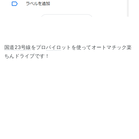
国道23号線
をプロ
パイロ
ットを使ってオートマチック楽
ちんドライブです！