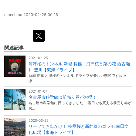
mocchipa
2020-02-25 00:16
関連記事
2021-02-25
河津桜のトンネル 新城 長篠、河津桜と菜の花 西古瀬
川 豊川【東海ドライブ】
新城 長篠 河津桜のトンネル ドライブが楽しい季節ですね 河
津…
2021-01-07
名古屋市科学館は前売り券がお得！
名古屋市科学館に行ってきました！ 当日でも買える前売り券が
お…
2020-03-25
リーフでお出かけ！ 枝垂桜と新幹線のコラボ 幸田文
化広場【東海ドライブ】