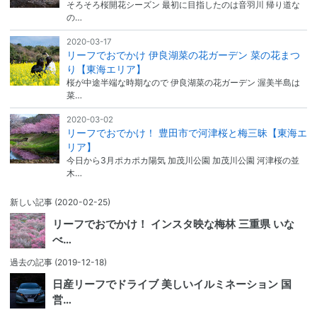
そろそろ桜開花シーズン 最初に目指したのは音羽川 帰り道な
の…
2020-03-17
リーフでおでかけ 伊良湖菜の花ガーデン 菜の花まつ
り【東海エリア】
桜が中途半端な時期なので 伊良湖菜の花ガーデン 渥美半島は
菜…
2020-03-02
リーフでおでかけ！ 豊田市で河津桜と梅三昧【東海エ
リア】
今日から3月ポカポカ陽気 加茂川公園 加茂川公園 河津桜の並
木…
新しい記事
(2020-02-25)
リーフでおでかけ！ インスタ映な梅林 三重県 いな
べ…
過去の記事
(2019-12-18)
日産リーフでドライブ 美しいイルミネーション 国
営…